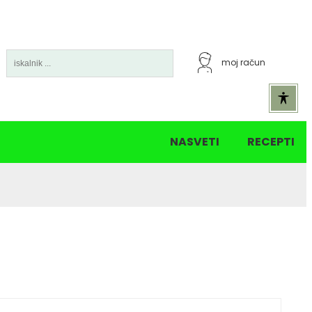
moj račun
5% popust nad 30€
15% popust nad 60 €
NASVETI
RECEPTI