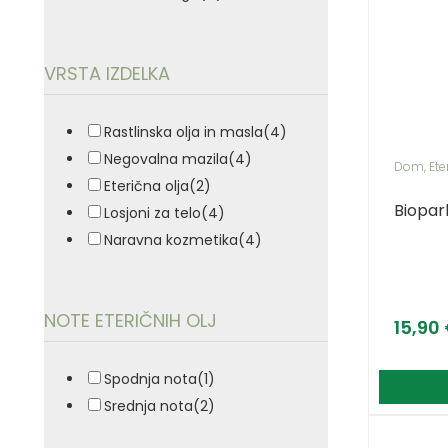
VRSTA IZDELKA
Rastlinska olja in masla
(4)
Negovalna mazila
(4)
Dom
,
Ete
Eterična olja
(2)
Biopark
Losjoni za telo
(4)
Naravna kozmetika
(4)
NOTE ETERIČNIH OLJ
15,90
Spodnja nota
(1)
Srednja nota
(2)