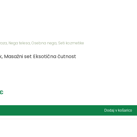
raza
,
Nega telesa
,
Osebna nega
,
Seti kozmetike
k, Masažni set Eksotična čutnost
€
Dodaj v košarico