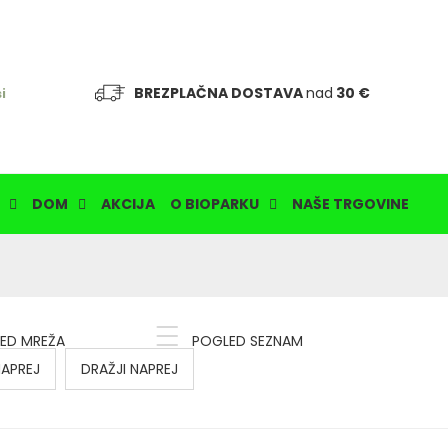
BREZPLAČNA DOSTAVA
nad
30 €
i
DOM
AKCIJA
O BIOPARKU
NAŠE TRGOVINE
ED MREŽA
POGLED SEZNAM
NAPREJ
DRAŽJI NAPREJ