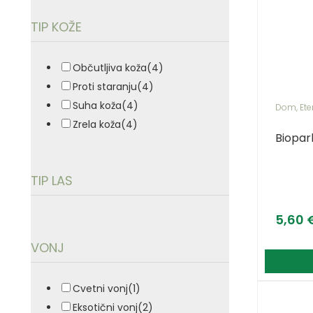
TIP KOŽE
Občutljiva koža
(4)
Proti staranju
(4)
Suha koža
(4)
Dom
,
Ete
Zrela koža
(4)
Biopark
TIP LAS
5,60
VONJ
Cvetni vonj
(1)
Eksotični vonj
(2)