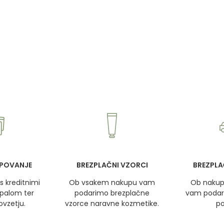
POVANJE
BREZPLAČNI VZORCI
BREZPLA
s kreditnimi
Ob vsakem nakupu vam
Ob nakup
ypalom ter
podarimo brezplačne
vam podar
ovzetju.
vzorce naravne kozmetike.
po