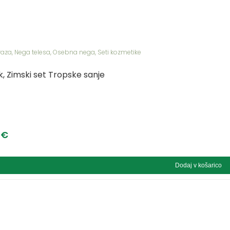
raza
,
Nega telesa
,
Osebna nega
,
Seti kozmetike
k, Zimski set Tropske sanje
0
€
Dodaj v košarico