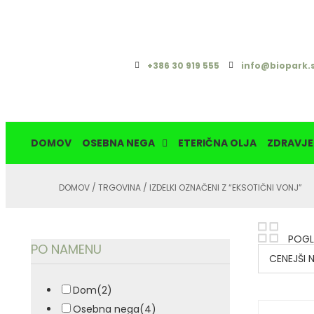
+386 30 919 555
info@biopark.s
DOMOV
OSEBNA NEGA
ETERIČNA OLJA
ZDRAVJE
DOMOV
/
TRGOVINA
/ IZDELKI OZNAČENI Z “EKSOTIČNI VONJ”
POGL
PO NAMENU
CENEJŠI 
Dom
(2)
Osebna nega
(4)