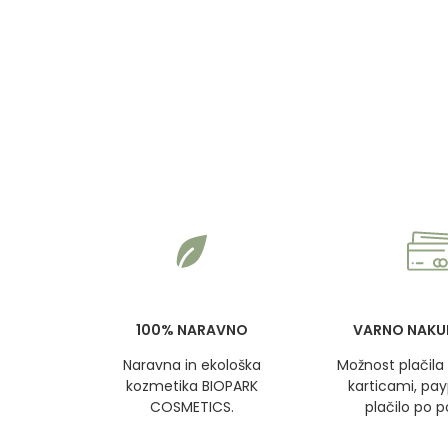
100% NARAVNO
VARNO NAKU
Naravna in ekološka
Možnost plačila 
kozmetika BIOPARK
karticami, pa
COSMETICS.
plačilo po p