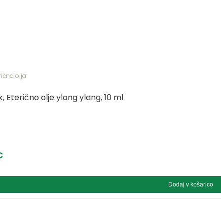
rična olja
, Eterično olje ylang ylang, 10 ml
€
Dodaj v košarico