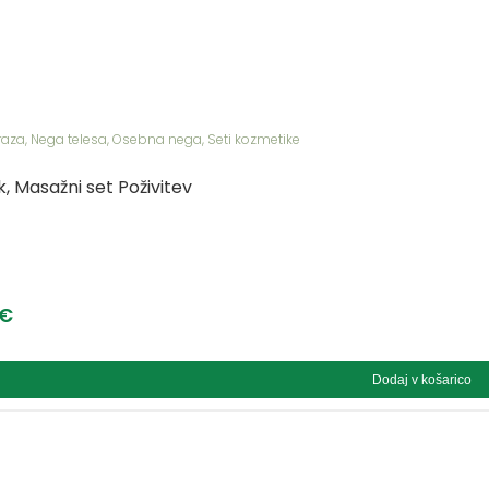
raza
,
Nega telesa
,
Osebna nega
,
Seti kozmetike
, Masažni set Poživitev
€
Dodaj v košarico