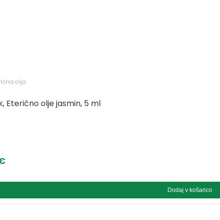
rična olja
, Eterično olje jasmin, 5 ml
€
Dodaj v košarico