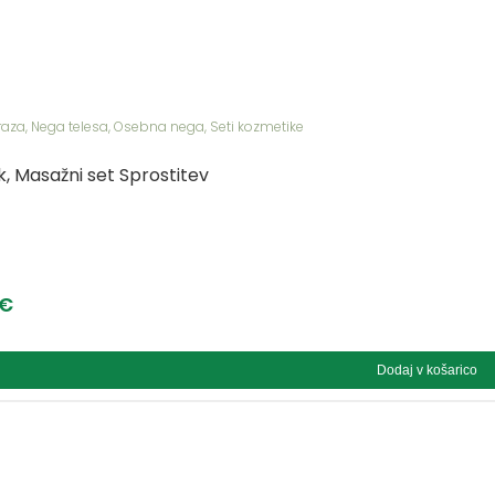
raza
,
Nega telesa
,
Osebna nega
,
Seti kozmetike
k, Masažni set Sprostitev
€
Dodaj v košarico