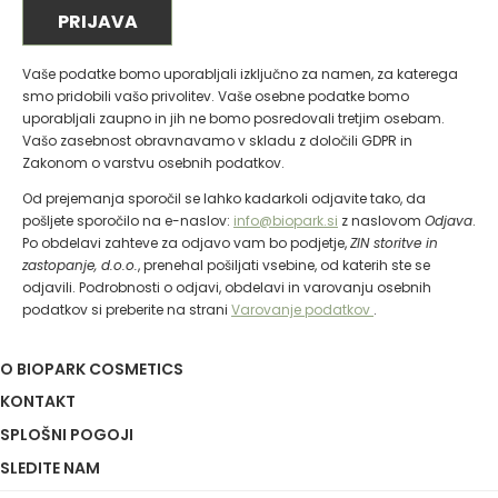
Vaše podatke bomo uporabljali izključno za namen, za katerega
smo pridobili vašo privolitev. Vaše osebne podatke bomo
uporabljali zaupno in jih ne bomo posredovali tretjim osebam.
Vašo zasebnost obravnavamo v skladu z določili GDPR in
Zakonom o varstvu osebnih podatkov.
Od prejemanja sporočil se lahko kadarkoli odjavite tako, da
pošljete sporočilo na e-naslov:
info@biopark.si
z naslovom
Odjava
.
Po obdelavi zahteve za odjavo vam bo podjetje,
ZIN storitve in
zastopanje, d.o.o.
, prenehal pošiljati vsebine, od katerih ste se
odjavili. Podrobnosti o odjavi, obdelavi in varovanju osebnih
podatkov si preberite na strani
Varovanje podatkov
.
O BIOPARK COSMETICS
KONTAKT
SPLOŠNI POGOJI
SLEDITE NAM