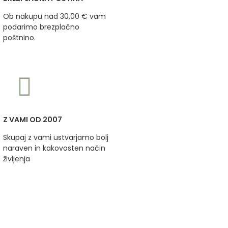
Ob nakupu nad 30,00 € vam
podarimo brezplačno
poštnino.
Z VAMI OD 2007
Skupaj z vami ustvarjamo bolj
naraven in kakovosten način
življenja
BODITE NA TEKOČEM