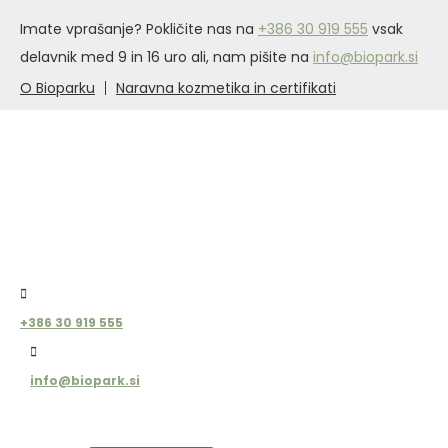
Imate vprašanje? Pokličite nas na
+386 30 919 555
vsak
delavnik med 9 in 16 uro ali, nam pišite na
info@biopark.si
O Bioparku
Naravna kozmetika in certifikati
+386 30 919 555
info@biopark.si