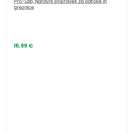
Pro-Lab, Naravni pripravek za odtoke in
greznice
16,99
€