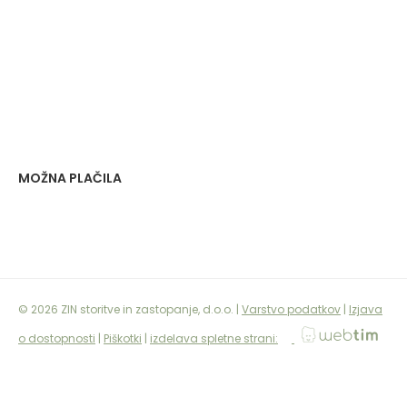
MOŽNA PLAČILA
©
2026
ZIN storitve in zastopanje, d.o.o.
|
Varstvo podatkov
|
Izjava
o dostopnosti
|
Piškotki
|
izdelava spletne strani: