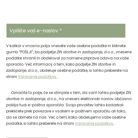
Prijavite se na brezplačne BIOPARK COSMETICS
novosti in ugodnosti.
V kolikor v vnosna polja vnesete vaše osebne podatke in kliknete
gumb “POŠLJI”, bo podjetje
ZIN storitve in zastopanje, d.o.o.
, vnesene
podatke shranil in obdeloval za namene priprave odziva na vaše
sporočilo. Več informacij o tem, kako podjetje
ZIN storitve in
zastopanje, d.o.o.
, obdeluje osebne podatke, si lahko preberete na
strani
Varovanje podatkov
.
Označite to polje, če se strinjate s tem, da vam lahko podjetje
ZIN
storitve in zastopanje, d.o.o.
, na vneseni elektronski naslov občasno
pošilja tudi e-poštna sporočila. Svojo privolitev lahko kadarkoli
prekličete prek povezave v vsakem e-poštnem sporočilu ali tako,
da se obrnete na nas. Več o tem, kako obdelujemo vaše osebne
podatke, si lahko preberete na strani
Varovanje podatkov
.