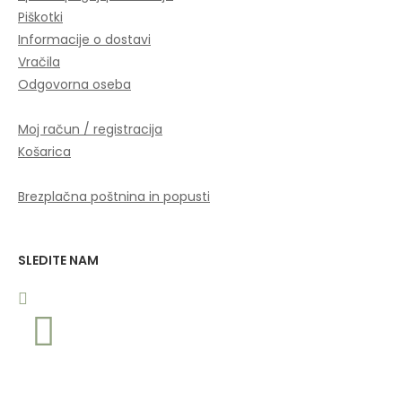
Piškotki
Informacije o dostavi
Vračila
Odgovorna oseba
Moj račun / registracija
Košarica
Brezplačna poštnina in popusti
SLEDITE NAM