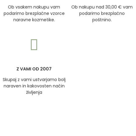
Ob vsakem nakupu vam
Ob nakupu nad 30,00 € vam
podarimo brezplačne vzorce
podarimo brezplačno
naravne kozmetike.
poštnino.
Z VAMI OD 2007
Skupaj z vami ustvarjamo bolj
naraven in kakovosten način
življenja
BODITE NA TEKOČEM
Prijavite se na brezplačne BIOPARK COSMETICS