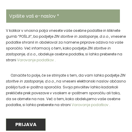
novosti in ugodnosti.
V kolikor v vnosna polja vnesete vaše osebne podatke in kliknete
gumb “POŠLJI”, bo podjetje
ZIN storitve in zastopanje, d.o.o.
, vnesene
podatke shranil in obdeloval za namene priprave odziva na vaše
sporočilo. Več informacij o tem, kako podjetje
ZIN storitve in
zastopanje, d.o.o.
, obdeluje osebne podatke, si lahko preberete na
strani
Varovanje podatkov
.
Označite to polje, če se strinjate s tem, da vam lahko podjetje
ZIN
storitve in zastopanje, d.o.o.
, na vneseni elektronski naslov občasno
pošilja tudi e-poštna sporočila. Svojo privolitev lahko kadarkoli
prekličete prek povezave v vsakem e-poštnem sporočilu ali tako,
da se obrnete na nas. Več o tem, kako obdelujemo vaše osebne
podatke, si lahko preberete na strani
Varovanje podatkov
.