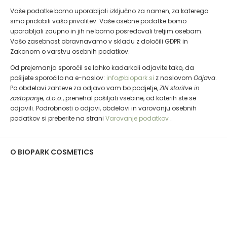
Vaše podatke bomo uporabljali izključno za namen, za katerega
smo pridobili vašo privolitev. Vaše osebne podatke bomo
uporabljali zaupno in jih ne bomo posredovali tretjim osebam.
Vašo zasebnost obravnavamo v skladu z določili GDPR in
Zakonom o varstvu osebnih podatkov.
Od prejemanja sporočil se lahko kadarkoli odjavite tako, da
pošljete sporočilo na e-naslov:
info@biopark.si
z naslovom
Odjava
.
Po obdelavi zahteve za odjavo vam bo podjetje,
ZIN storitve in
zastopanje, d.o.o.
, prenehal pošiljati vsebine, od katerih ste se
odjavili. Podrobnosti o odjavi, obdelavi in varovanju osebnih
podatkov si preberite na strani
Varovanje podatkov
.
O BIOPARK COSMETICS