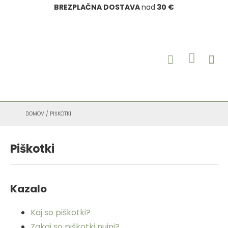
BREZPLAČNA DOSTAVA
nad
30 €
OSEBNA
ETERIČNA
O B
NARAVNA K
MOJ 
IZDELKI 
DOMOV
/ PIŠKOTKI
Piškotki
Kazalo
Kaj so piškotki?
Zakaj so piškotki nujni?