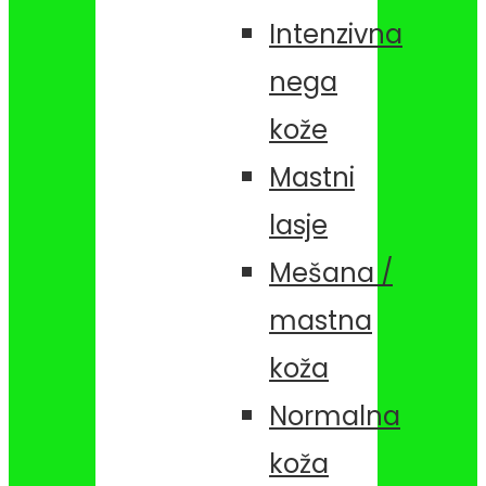
Intenzivna
nega
kože
Mastni
lasje
Mešana /
mastna
koža
Normalna
koža