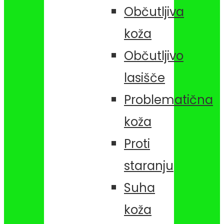
Občutljiva
koža
Občutljivo
lasišče
Problematična
koža
Proti
staranju
Suha
koža