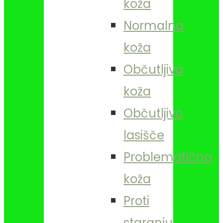
koža
Normalna
koža
Občutljiva
koža
Občutljivo
lasišče
Problematična
koža
Proti
staranju