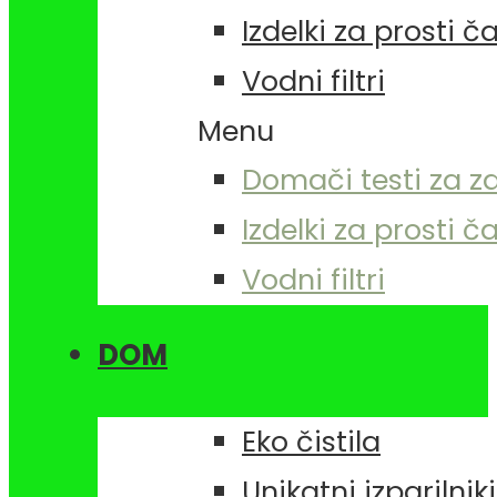
Izdelki za prosti č
Vodni filtri
Menu
Domači testi za z
Izdelki za prosti č
Vodni filtri
DOM
Eko čistila
Unikatni izparilniki