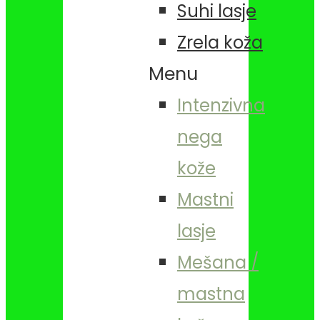
Suhi lasje
Zrela koža
Menu
Intenzivna
nega
kože
Mastni
lasje
Mešana /
mastna