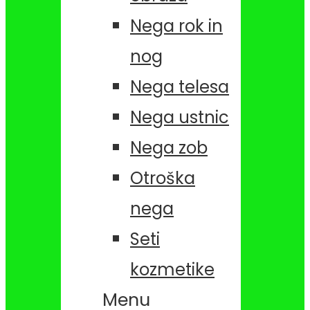
Nega rok in
nog
Nega telesa
Nega ustnic
Nega zob
Otroška
nega
Seti
kozmetike
Menu