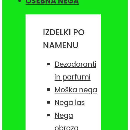
OSEBNA NEGA
IZDELKI PO
NAMENU
Dezodoranti
in parfumi
Moška nega
Nega las
Nega
obraza