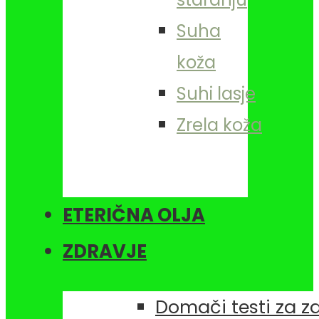
Suha
koža
Suhi lasje
Zrela koža
ETERIČNA OLJA
ZDRAVJE
Domači testi za z