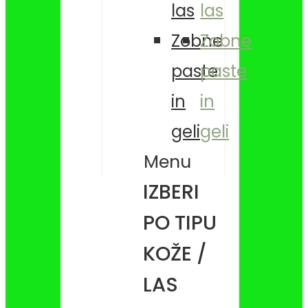
las
las
Zobne
Zobne
paste
paste
in
in
geli
geli
Menu
IZBERI
PO TIPU
KOŽE /
LAS