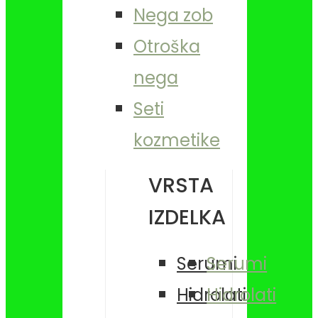
Nega zob
Otroška
nega
Seti
kozmetike
VRSTA
IZDELKA
Serumi
Serumi
Hidrolati
Hidrolati