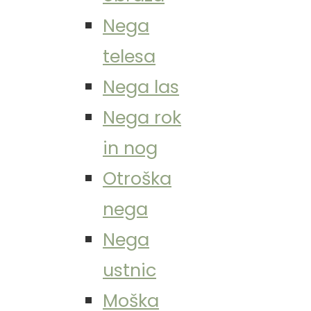
Nega
telesa
Nega las
Nega rok
in nog
Otroška
nega
Nega
ustnic
Moška