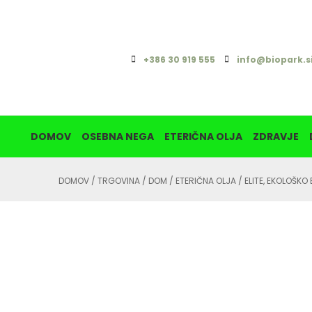
+386 30 919 555
info@biopark.s
DOMOV
OSEBNA NEGA
ETERIČNA OLJA
ZDRAVJE
DOMOV
/
TRGOVINA
/
DOM
/
ETERIČNA OLJA
/ ELITE, EKOLOŠKO