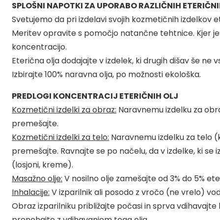
SPLOŠNI NAPOTKI ZA UPORABO RAZLIČNIH ETERIČNI
Svetujemo da pri izdelavi svojih kozmetičnih izdelkov ete
Meritev opravite s pomočjo natančne tehtnice. Kjer je 
koncentracijo.
Eterična olja dodajajte v izdelek, ki drugih dišav še n
Izbirajte 100% naravna olja, po možnosti ekološka.
PREDLOGI KONCENTRACIJ ETERIČNIH OLJ
Kozmetični izdelki za obraz:
Naravnemu izdelku za obraz (
premešajte.
Kozmetični izdelki za telo:
Naravnemu izdelku za telo (kre
premešajte. Ravnajte se po načelu, da v izdelke, ki se 
(losjoni, kreme).
Masažno olje:
V nosilno olje zamešajte od 3% do 5% eteri
Inhalacije:
V izparilnik ali posodo z vročo (ne vrelo) vo
Obraz izparilniku približajte počasi in sprva vdihavajte 
prenehajte z vdihavanjem tega olja.