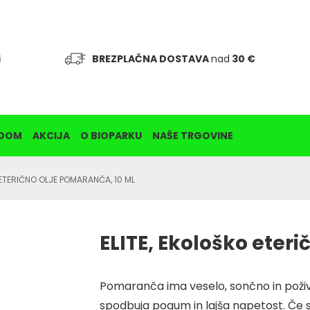
BREZPLAČNA DOSTAVA
nad
30 €
i
DOM
AKCIJA
O BIOPARKU
NAŠE TRGOVINE
 ETERIČNO OLJE POMARANČA, 10 ML
ELITE, Ekološko eter
Pomaranča ima veselo, sončno in poživl
spodbuja pogum in lajša napetost. Če s