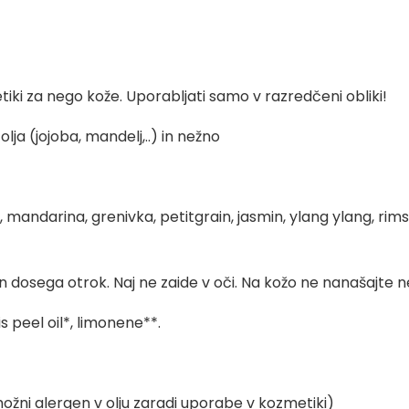
i za nego kože. Uporabljati samo v razredčeni obliki!
lja (jojoba, mandelj,..) in nežno
andarina, grenivka, petitgrain, jasmin, ylang ylang, rimska
 dosega otrok. Naj ne zaide v oči. Na kožo ne nanašajte
s peel oil*, limonene**.
žni alergen v olju zaradi uporabe v kozmetiki)