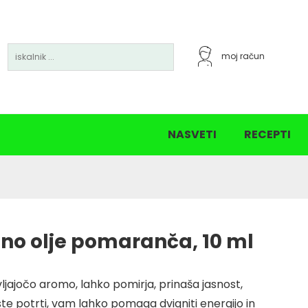
moj račun
5% popust nad 30€
15% popust nad 60 €
NASVETI
RECEPTI
ično olje pomaranča, 10 ml
jajočo aromo, lahko pomirja, prinaša jasnost,
te potrti, vam lahko pomaga dvigniti energijo in