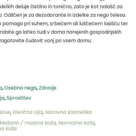
delkih deluje čistilno in tonično, zato je kot nalašč za
. Odličen je za dezodorante in izdelke za nego telesa.
ahko pomaga pri suhem, srbečem ali luščečem lasišču ter
rabite ga lahko tudi v doma narejenih gospodinjskih
 in zagotovite čudovit vonj po vsem domu.
a
,
Osebna nega
,
Zdravje
ja
,
Sprostitev
išave
,
Eterična olja
,
Naravna kozmetika
Mešana / mastna koža
,
Normalna koža
,
na koža