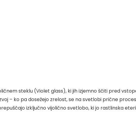
joličnem steklu (Violet glass), ki jih izjemno ščiti pred 
zvoj – ko pa dosežejo zrelost, se na svetlobi prične proces
ajo izključno vijolično svetlobo, ki jo rastlinska eterič