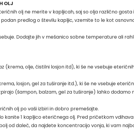
H OLJ
ričnih olj ne merite v kapljicah, saj so olja različno gosta
podan predlog o številu kapljic, vzemite to le kot osnovno
e vsebuje. Dodajte jih v mešanico sobne temperature ali rah
krema, olje, čistilni losjon itd), ki še ne vsebuje eteričnih
ma, losjon, gel za tuširanje itd.), ki še ne vsebuje eterični
izpirajo (šampon, balzam, gel za tuširanje) lahko dodamo ne
čnih olj po vaši izbiri in dobro premešajte.
do kanite 1 kapljico eteričnega olj. Pred pričetkom vdihava
bolj od daleč, da najdete koncentracijo vonja, ki vam najbolj