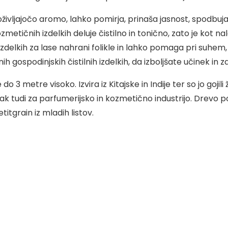
vljajočo aromo, lahko pomirja, prinaša jasnost, spodbuja
ozmetičnih izdelkih deluje čistilno in tonično, zato je kot 
 izdelkih za lase nahrani folikle in lahko pomaga pri suhe
 gospodinjskih čistilnih izdelkih, da izboljšate učinek in
3 metre visoko. Izvira iz Kitajske in Indije ter so jo gojili
mpak tudi za parfumerijsko in kozmetično industrijo. Drevo
itgrain iz mladih listov.