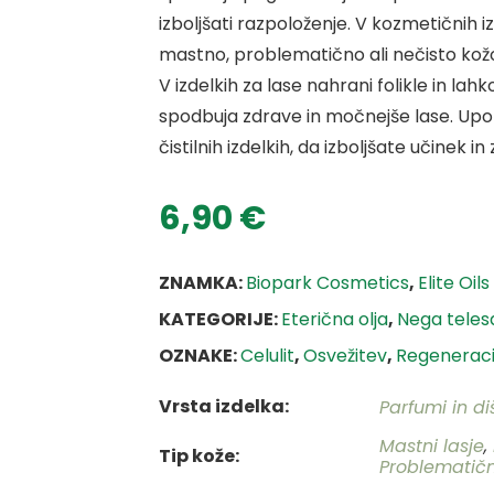
izboljšati razpoloženje. V kozmetičnih iz
mastno, problematično ali nečisto kožo
V izdelkih za lase nahrani folikle in l
spodbuja zdrave in močnejše lase. Upo
čistilnih izdelkih, da izboljšate učinek
6,90
€
ZNAMKA:
Biopark Cosmetics
,
Elite Oils
KATEGORIJE:
Eterična olja
,
Nega teles
OZNAKE:
Celulit
,
Osvežitev
,
Regeneraci
Vrsta izdelka
Parfumi in d
Mastni lasje
,
Tip kože
Problematič