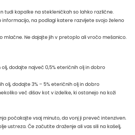
 in tudi kapalke na stekleničkah so lahko različne.
 informacijo, na podlagi katere razvijete svojo želeno
lo mlačne. Ne dajajte jih v pretoplo ali vročo mešanico.
 olj, dodajte največ 0,5% eteričnih olj in dobro
h olj, dodajte 3% – 5% eteričnih olj in dobro
koliko več dišav kot v izdelke, ki ostanejo na koži
nja počakajte vsaj minuto, da vonj ji preveč intenziven.
e ustreza. Če začutite draženje ali vas sili na kašelj,