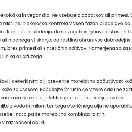
o ekološka in veganska. Ne vsebujejo dodatkov ali primesi. 
lava rastline in ekološka kontrola v vseh fazah predelave d
kontrole in sledenja, da se zagotovi njihova čistost in kv
ali hladnega stiskanja, da rastlina ohrani vse dobrodejne 
om, brez primesi ali sintetičnih aditivov. Namenjena so za u
lnika ali difuzorja.
avili z eteričnimi olji, preverite morebitno občutljivost k
a kožo za ušesom. Počakajte 24 ur in če v tem času ne zazn
aši koži ustreza in jo lahko uporabite na večji površini.
jte z vodo in milom ter tega eteričnega olja ne uporabit
posebej, nato pa še morebitno kombinacijo njih.
 v razredčeni obliki.