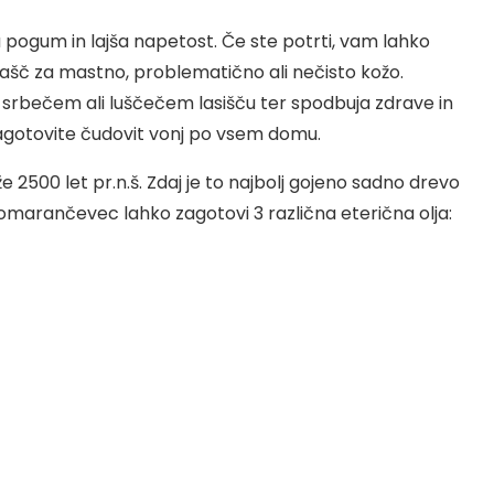
 pogum in lajša napetost. Če ste potrti, vam lahko
nalašč za mastno, problematično ali nečisto kožo.
m, srbečem ali luščečem lasišču ter spodbuja zdrave in
 zagotovite čudovit vonj po vsem domu.
 že 2500 let pr.n.š. Zdaj je to najbolj gojeno sadno drevo
 pomarančevec lahko zagotovi 3 različna eterična olja: