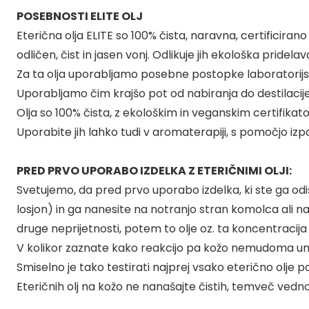
POSEBNOSTI ELITE OLJ
Eterična olja ELITE so 100% čista, naravna, certificiran
odličen, čist in jasen vonj. Odlikuje jih ekološka pride
Za ta olja uporabljamo posebne postopke laboratorijske 
Uporabljamo čim krajšo pot od nabiranja do destilacije 
Olja so 100% čista, z ekološkim in veganskim certifikat
Uporabite jih lahko tudi v aromaterapiji, s pomočjo izpari
PRED PRVO UPORABO IZDELKA Z ETERIČNIMI OLJI:
Svetujemo, da pred prvo uporabo izdelka, ki ste ga odiš
losjon) in ga nanesite na notranjo stran komolca ali n
druge neprijetnosti, potem to olje oz. ta koncentracija v
V kolikor zaznate kako reakcijo pa kožo nemudoma umi
Smiselno je tako testirati najprej vsako eterično olje 
Eteričnih olj na kožo ne nanašajte čistih, temveč vedno