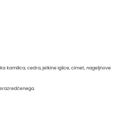
 kamilica, cedra, jelkine iglice, cimet, nageljnove
 nerazredčenega.