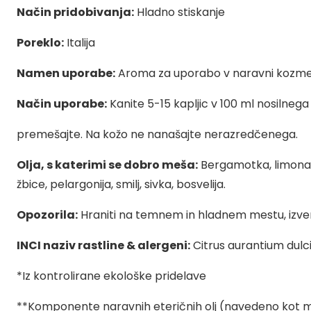
Način pridobivanja:
Hladno stiskanje
Poreklo:
Italija
Namen uporabe:
Aroma za uporabo v naravni kozmetik
Način uporabe:
Kanite 5-15 kapljic v 100 ml nosilnega o
premešajte. Na kožo ne nanašajte nerazredčenega.
Olja, s katerimi se dobro meša:
Bergamotka, limona, m
žbice, pelargonija, smilj, sivka, bosvelija.
Opozorila:
Hraniti na temnem in hladnem mestu, izven
INCI naziv rastline & alergeni:
Citrus aurantium dulci
*Iz kontrolirane ekološke pridelave
**Komponente naravnih eteričnih olj (navedeno kot mo