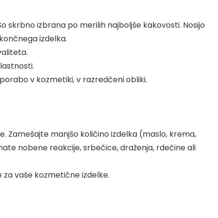
So skrbno izbrana po merilih najboljše kakovosti. Nosijo
o končnega izdelka.
aliteta.
lastnosti.
porabo v kozmetiki, v razredčeni obliki.
ože. Zamešajte manjšo količino izdelka (maslo, krema,
ate nobene reakcije, srbečice, draženja, rdečine ali
e za vaše kozmetične izdelke.