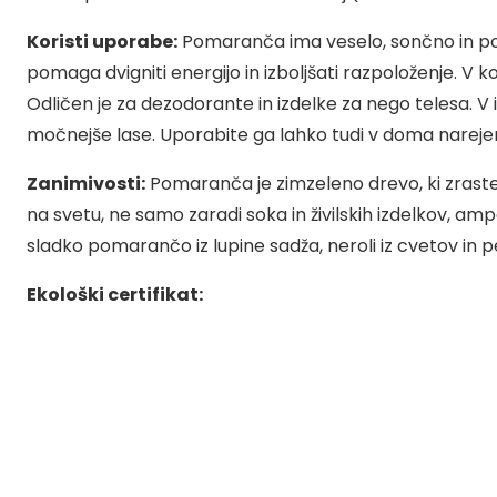
Koristi uporabe:
Pomaranča ima veselo, sončno in poži
pomaga dvigniti energijo in izboljšati razpoloženje. V k
Odličen je za dezodorante in izdelke za nego telesa. V
močnejše lase. Uporabite ga lahko tudi v doma narejenih
Zanimivosti:
Pomaranča je zimzeleno drevo, ki zraste do 
na svetu, ne samo zaradi soka in živilskih izdelkov, a
sladko pomarančo iz lupine sadža, neroli iz cvetov in pet
Ekološki certifikat: