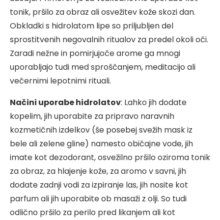
tonik, pršilo za obraz ali osvežitev kože skozi dan.
Obkladki s hidrolatom lipe so priljubljen del
sprostitvenih negovalnih ritualov za predel okoli oči.
Zaradi nežne in pomirjujoče arome ga mnogi
uporabljajo tudi med sproščanjem, meditacijo ali
večernimi lepotnimi rituali.
Načini uporabe hidrolatov
: Lahko jih dodate
kopelim, jih uporabite za pripravo naravnih
kozmetičnih izdelkov (še posebej svežih mask iz
bele ali zelene gline) namesto običajne vode, jih
imate kot dezodorant, osvežilno pršilo oziroma tonik
za obraz, za hlajenje kože, za aromo v savni, jih
dodate zadnji vodi za izpiranje las, jih nosite kot
parfum ali jih uporabite ob masaži z olji. So tudi
odlično pršilo za perilo pred likanjem ali kot