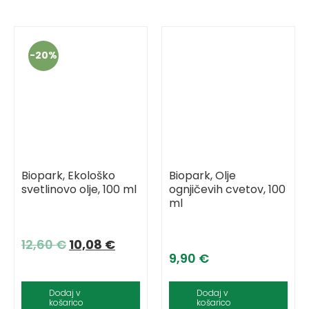
-
20%
Biopark, Ekološko
Biopark, Olje
svetlinovo olje, 100 ml
ognjičevih cvetov, 100
ml
12,60
€
10,08
€
9,90
€
Dodaj v
Dodaj v
košarico
košarico