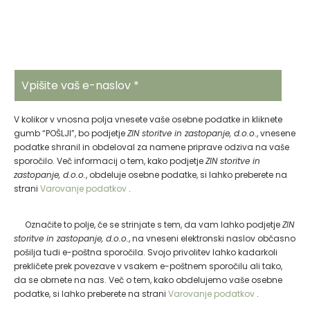
BODITE NA TEKOČEM
Prijavite se na brezplačne BIOPARK COSMETICS
novosti in ugodnosti.
V kolikor v vnosna polja vnesete vaše osebne podatke in kliknete
gumb “POŠLJI”, bo podjetje
ZIN storitve in zastopanje, d.o.o.
, vnesene
podatke shranil in obdeloval za namene priprave odziva na vaše
sporočilo. Več informacij o tem, kako podjetje
ZIN storitve in
zastopanje, d.o.o.
, obdeluje osebne podatke, si lahko preberete na
strani
Varovanje podatkov
.
Označite to polje, če se strinjate s tem, da vam lahko podjetje
ZIN
storitve in zastopanje, d.o.o.
, na vneseni elektronski naslov občasno
pošilja tudi e-poštna sporočila. Svojo privolitev lahko kadarkoli
prekličete prek povezave v vsakem e-poštnem sporočilu ali tako,
da se obrnete na nas. Več o tem, kako obdelujemo vaše osebne
podatke, si lahko preberete na strani
Varovanje podatkov
.