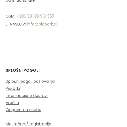
od 9. do 16. ure
GSM:
+386 (0)30 919 555
E-NASLOV:
info@biopark.si
SPLOŠNI POGOJI
Splošni pogoji poslovanja
Piškotki
Informacije o dostavi
Vračila
Odgovorna oseba
Moj račun / registracija