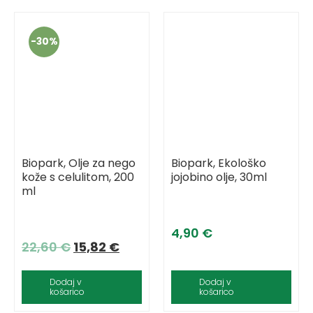
-
30%
Biopark, Olje za nego
Biopark, Ekološko
kože s celulitom, 200
jojobino olje, 30ml
ml
4,90
€
22,60
€
15,82
€
Dodaj v
Dodaj v
košarico
košarico