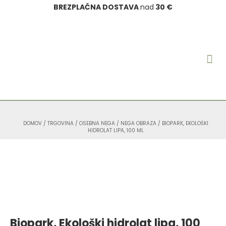
BREZPLAČNA DOSTAVA
nad
30 €
OSEBNA
ETERIČNA
O B
NARAVNA K
MOJ 
IZDELKI 
DOMOV
/
TRGOVINA
/
OSEBNA NEGA
/
NEGA OBRAZA
/ BIOPARK, EKOLOŠKI
HIDROLAT LIPA, 100 ML
Biopark, Ekološki hidrolat lipa, 100