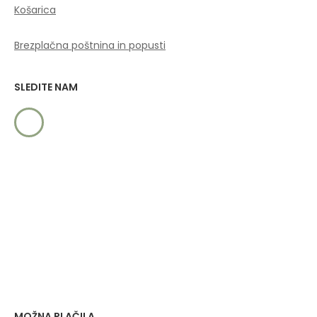
Košarica
Brezplačna poštnina in popusti
SLEDITE NAM
MOŽNA PLAČILA