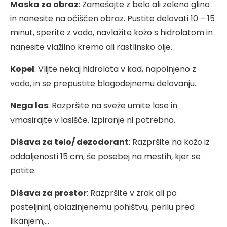
Maska za obraz
: Zamešajte z belo ali zeleno glino
in nanesite na očiščen obraz. Pustite delovati 10 – 15
minut, sperite z vodo, navlažite kožo s hidrolatom in
nanesite vlažilno kremo ali rastlinsko olje.
Kopel
: Vlijte nekaj hidrolata v kad, napolnjeno z
vodo, in se prepustite blagodejnemu delovanju.
Nega las
: Razpršite na sveže umite lase in
vmasirajte v lasišče. Izpiranje ni potrebno.
Dišava za telo/ dezodorant
: Razpršite na kožo iz
oddaljenosti 15 cm, še posebej na mestih, kjer se
potite.
Dišava za prostor
: Razpršite v zrak ali po
posteljnini, oblazinjenemu pohištvu, perilu pred
likanjem,…