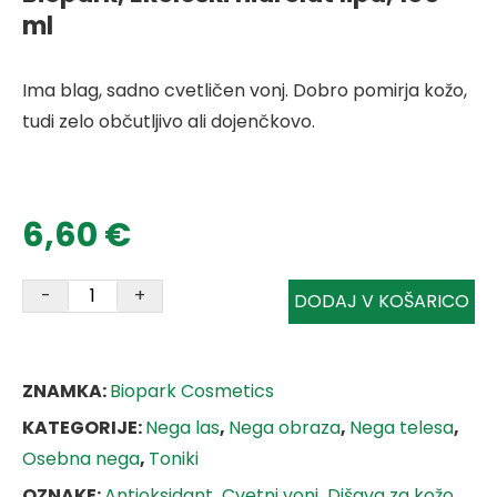
ml
Ima blag, sadno cvetličen vonj. Dobro pomirja kožo,
tudi zelo občutljivo ali dojenčkovo.
6,60
€
-
+
DODAJ V KOŠARICO
ZNAMKA:
Biopark Cosmetics
KATEGORIJE:
Nega las
,
Nega obraza
,
Nega telesa
,
Osebna nega
,
Toniki
OZNAKE:
Antioksidant
,
Cvetni vonj
,
Dišava za kožo
,