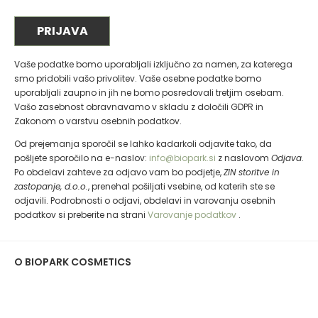
Vaše podatke bomo uporabljali izključno za namen, za katerega
smo pridobili vašo privolitev. Vaše osebne podatke bomo
uporabljali zaupno in jih ne bomo posredovali tretjim osebam.
Vašo zasebnost obravnavamo v skladu z določili GDPR in
Zakonom o varstvu osebnih podatkov.
Od prejemanja sporočil se lahko kadarkoli odjavite tako, da
pošljete sporočilo na e-naslov:
info@biopark.si
z naslovom
Odjava
.
Po obdelavi zahteve za odjavo vam bo podjetje,
ZIN storitve in
zastopanje, d.o.o.
, prenehal pošiljati vsebine, od katerih ste se
odjavili. Podrobnosti o odjavi, obdelavi in varovanju osebnih
podatkov si preberite na strani
Varovanje podatkov
.
O BIOPARK COSMETICS