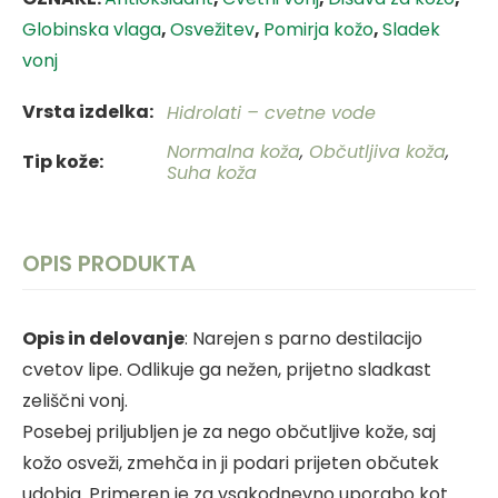
Globinska vlaga
,
Osvežitev
,
Pomirja kožo
,
Sladek
vonj
Vrsta izdelka
Hidrolati – cvetne vode
Normalna koža
,
Občutljiva koža
,
Tip kože
Suha koža
OPIS PRODUKTA
Opis in delovanje
: Narejen s parno destilacijo
cvetov lipe. Odlikuje ga nežen, prijetno sladkast
zeliščni vonj.
Posebej priljubljen je za nego občutljive kože, saj
kožo osveži, zmehča in ji podari prijeten občutek
udobja. Primeren je za vsakodnevno uporabo kot