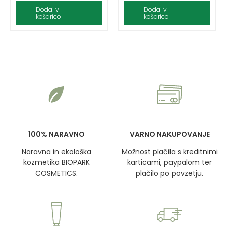
Dodaj v
Dodaj v
košarico
košarico
100% NARAVNO
VARNO NAKUPOVANJE
Naravna in ekološka
Možnost plačila s kreditnimi
kozmetika BIOPARK
karticami, paypalom ter
COSMETICS.
plačilo po povzetju.