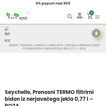
5% popust nad 30€
0
DOMOV
/
TRGOVINA
/
ZDRAVJE
/
VODNI FILTRI
/ SEYCHELLE, PRENOSNI TERMO
FILTRIRNI BIDON IZ NERJAVEČEGA JEKLA 0,77 L – ROZA
Seychelle, Prenosni TERMO filtrirni
bidon iz nerjavečega jekla 0,77 l –
ROZA