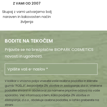
Z VAMI OD 2007
Skupaj z vami ustvarjamo bolj
naraven in kakovosten način
življenja
BODITE NA TEKOČEM
Prijavite se na brezplačne BIOPARK COSMETICS
novosti in ugodnosti.
V kolikor v vnosna polja vnesete vaše osebne podatke in kliknete
gumb “POŠLJI”, bo podjetje
ZIN storitve in zastopanje, d.o.o.
, vnesene
podatke shranil in obdeloval za namene priprave odziva na vaše
sporočilo. Več informacij o tem, kako podjetje
ZIN storitve in
zastopanje, d.o.o.
, obdeluje osebne podatke, si lahko preberete na
strani
Varovanje podatkov
.