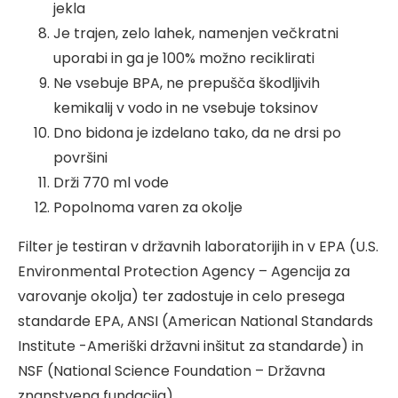
jekla
Je trajen, zelo lahek, namenjen večkratni
uporabi in ga je 100% možno reciklirati
Ne vsebuje BPA, ne prepušča škodljivih
kemikalij v vodo in ne vsebuje toksinov
Dno bidona je izdelano tako, da ne drsi po
površini
Drži 770 ml vode
Popolnoma varen za okolje
Filter je testiran v državnih laboratorijih in v EPA (U.S.
Environmental Protection Agency – Agencija za
varovanje okolja) ter zadostuje in celo presega
standarde EPA, ANSI (American National Standards
Institute -Ameriški državni inšitut za standarde) in
NSF (National Science Foundation – Državna
znanstvena fundacija)