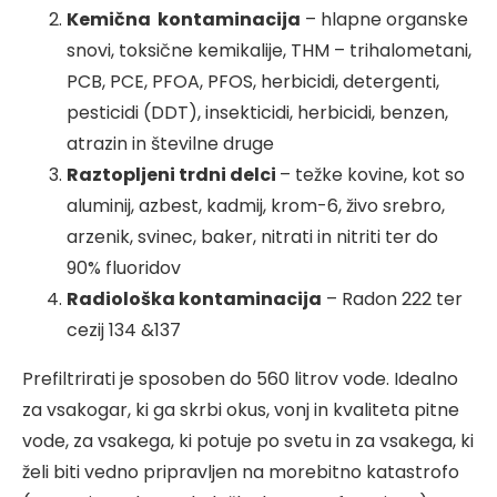
Kemična kontaminacija
– hlapne organske
snovi, toksične kemikalije, THM – trihalometani,
PCB, PCE, PFOA, PFOS, herbicidi, detergenti,
pesticidi (DDT), insekticidi, herbicidi, benzen,
atrazin in številne druge
Raztopljeni trdni delci
– težke kovine, kot so
aluminij, azbest, kadmij, krom-6, živo srebro,
arzenik, svinec, baker, nitrati in nitriti ter do
90% fluoridov
Radiološka kontaminacija
– Radon 222 ter
cezij 134 &137
Prefiltrirati je sposoben do 560 litrov vode. Idealno
za vsakogar, ki ga skrbi okus, vonj in kvaliteta pitne
vode, za vsakega, ki potuje po svetu in za vsakega, ki
želi biti vedno pripravljen na morebitno katastrofo