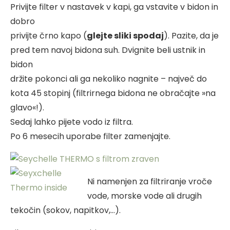
Privijte filter v nastavek v kapi, ga vstavite v bidon in
dobro
privijte črno kapo (
glejte sliki spodaj
). Pazite, da je
pred tem navoj bidona suh. Dvignite beli ustnik in
bidon
držite pokonci ali ga nekoliko nagnite – največ do
kota 45 stopinj (filtrirnega bidona ne obračajte »na
glavo«!).
Sedaj lahko pijete vodo iz filtra.
Po 6 mesecih uporabe filter zamenjajte.
Ni namenjen za filtriranje vroče
vode, morske vode ali drugih
tekočin (sokov, napitkov,…).