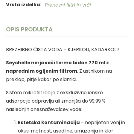
Vrsta izdelka
Prenosni filtri in vrči
OPIS PRODUKTA
BREZHIBNO ČISTA VODA – KJERKOLI, KADARKOLI!
Seychelle nerjaveči termo bidon 770 ml z
naprednim ogljenim filtrom
. Z ustnikom na
preklop, pitje kakor po slamici.
Sistem mikrofiltracije z ekskluzivno ionsko
adsorpcijo odpravlja ali zmanjša do 99,99 %
naslednjih onesnaževalcev vode:
Estetska kontaminacija
– neprijeten vonj in
okus, motnost, usedline, umazanija in klor