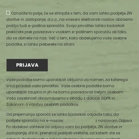
Označite to polje, če se strinjate s tem, da vam lahko podjetje
ZIN
storitve in zastopanje, d.o.o.
, na vneseni elektronski naslov občasno
pošilja tudi e-poštna sporočila. Svojo privolitev lahko kadarkoli
prekličete prek povezave v vsakem e-poštnem sporočilu ali tako,
da se obrnete na nas. Več o tem, kako obdelujemo vaše osebne
podatke, si lahko preberete na strani
Varovanje podatkov
.
Vaše podatke bomo uporabljali izključno za namen, za katerega
smo pridobili vašo privolitev. Vaše osebne podatke bomo
uporabljali zaupno in jih ne bomo posredovali tretjim osebam.
Vašo zasebnost obravnavamo v skladu z določili GDPR in
Zakonom o varstvu osebnih podatkov.
Od prejemanja sporočil se lahko kadarkoli odjavite tako, da
pošljete sporočilo na e-naslov:
info@biopark.si
z naslovom
Odjava
.
Po obdelavi zahteve za odjavo vam bo podjetje,
ZIN storitve in
zastopanje, d.o.o.
, prenehal pošiljati vsebine, od katerih ste se