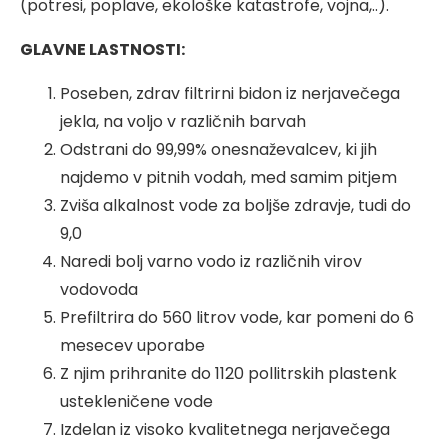
(potresi, poplave, ekološke katastrofe, vojna,..).
GLAVNE LASTNOSTI:
Poseben, zdrav filtrirni bidon iz nerjavečega
jekla, na voljo v različnih barvah
Odstrani do 99,99% onesnaževalcev, ki jih
najdemo v pitnih vodah, med samim pitjem
Zviša alkalnost vode za boljše zdravje, tudi do
9,0
Naredi bolj varno vodo iz različnih virov
vodovoda
Prefiltrira do 560 litrov vode, kar pomeni do 6
mesecev uporabe
Z njim prihranite do 1120 pollitrskih plastenk
ustekleničene vode
Izdelan iz visoko kvalitetnega nerjavečega