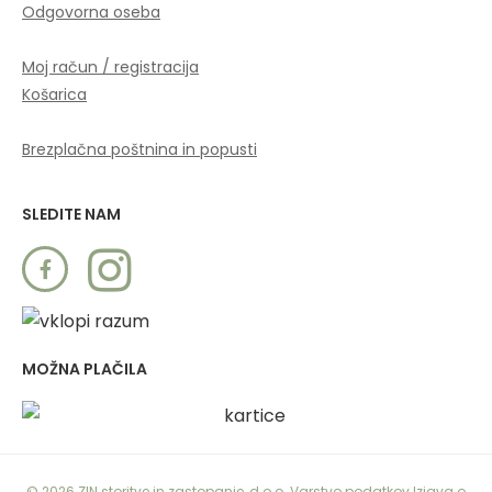
Odgovorna oseba
Moj račun / registracija
Košarica
Brezplačna poštnina in popusti
SLEDITE NAM
MOŽNA PLAČILA
©
2026
ZIN storitve in zastopanje, d.o.o.
Varstvo podatkov
Izjava o