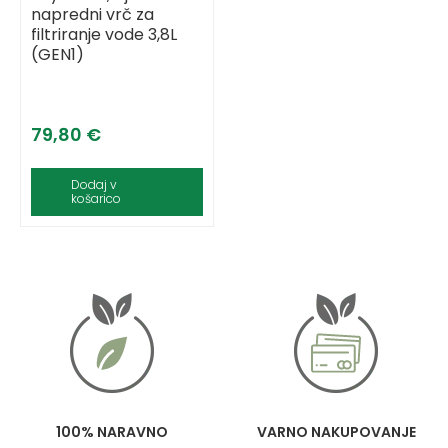
napredni vrč za
filtriranje vode 3,8L
(GEN1)
79,80
€
Dodaj v
košarico
100% NARAVNO
VARNO NAKUPOVANJE