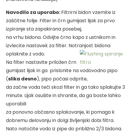
Navodilo za uporabo:
Filtrirni bidon vzemite iz
zaščitne folije. Filter in črn gumijast lijak za prvo
izpiranje sta zapakirana posebej,
na vrhu bidona. Odvijte črno kapo z ustnikom in
izvlecite nastavek za filter. Notranjost bidona
oplaknite z vodo.
Na filter nastavite priložen črn
gumijast lijak in ga prislonite na vodovodno pipo
(
slika desno
), pipo počasi odprite,
da začne voda teči skozi filter in ga tako splakujte 3
minute. Lijak osušite in shranite, da ga boste lahko
uporabili
za ponovno občasno splakovanje, ki pomaga k
dobremu delovanju in dolgi življenjski dobi filtra.
Nato natočite vodo iz pipe do približno 2/3 bidona.