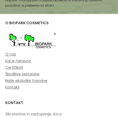
odjavili. Podrobnosti o odjavi, obdelavi in varovanju osebnih
podatkov si preberite na strani
Varovanje podatkov
.
O BIOPARK COSMETICS
O nas
Kaj je naravno
Certifikati
Škodljive sestavine
Naše ekološke trgovine
Kontakt
KONTAKT
ZIN storitve in zastopanje, d.o.o.