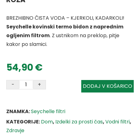
BREZHIBNO ČISTA VODA – KJERKOLI, KADARKOLI!
Seychelle kovinski termo bidon z naprednim
ogljenim filtrom
. Z ustnikom na preklop, pitje
kakor po slamici.
54,90
€
-
+
DODAJ V KOŠARICO
ZNAMKA:
Seychelle filtri
KATEGORIJE:
Dom
,
Izdelki za prosti čas
,
Vodni filtri
,
Zdravje