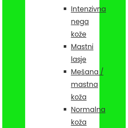
Intenzivna
nega
kože
Mastni
lasje
Mešana /
mastna
koža
Normalna
koža