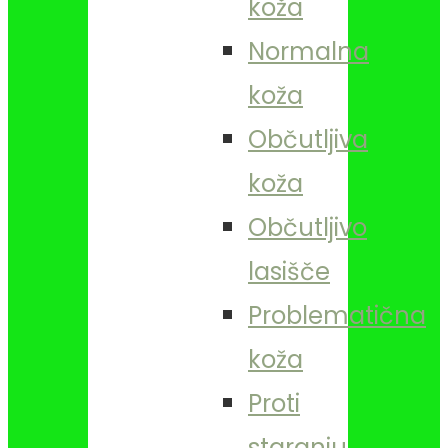
koža
Normalna
koža
Občutljiva
koža
Občutljivo
lasišče
Problematična
koža
Proti
staranju