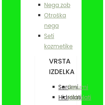
Nega zob
Otroška
nega
Seti
kozmetike
VRSTA
IZDELKA
Serumi
Serumi
Hidrolati
Hidrolati