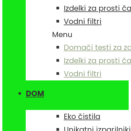
Izdelki za prosti č
Vodni filtri
Menu
Domači testi za z
Izdelki za prosti č
Vodni filtri
DOM
Eko čistila
Unikatni izparilniki