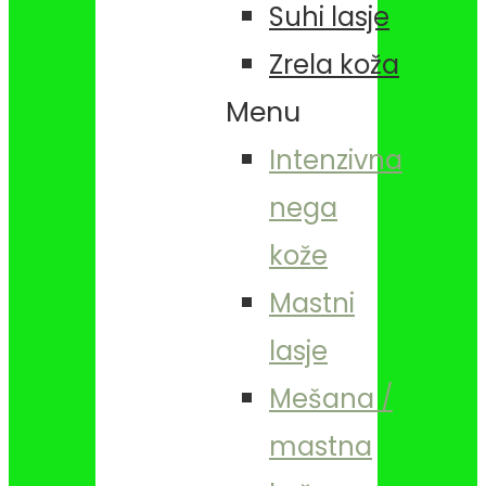
Suhi lasje
Zrela koža
Menu
Intenzivna
nega
kože
Mastni
lasje
Mešana /
mastna