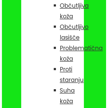
Občutljiva
koža
Občutljivo
lasišče
Problematična
koža
Proti
staranju
Suha
koža