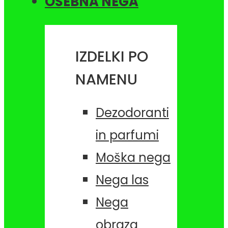
OSEBNA NEGA
IZDELKI PO
NAMENU
Dezodoranti
in parfumi
Moška nega
Nega las
Nega
obraza