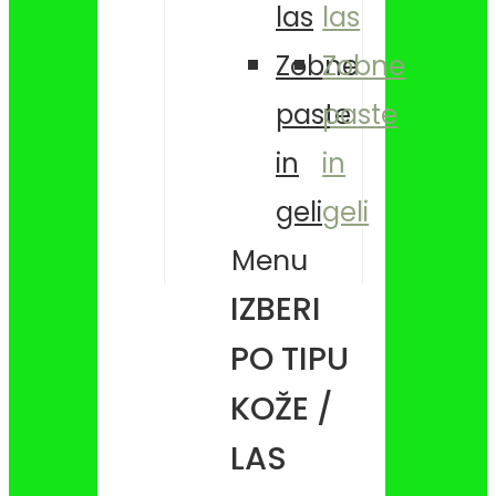
las
las
Zobne
Zobne
paste
paste
in
in
geli
geli
Menu
IZBERI
PO TIPU
KOŽE /
LAS