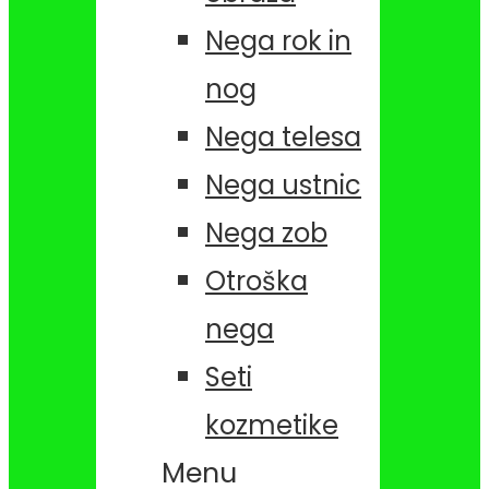
Nega rok in
nog
Nega telesa
Nega ustnic
Nega zob
Otroška
nega
Seti
kozmetike
Menu