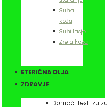
Suha
koža
Suhi lasje
Zrela koža
ETERIČNA OLJA
ZDRAVJE
Domači testi za z