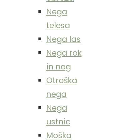
Nega
telesa
Nega las
Nega rok
in nog
Otroška
nega
Nega
ustnic
Moška