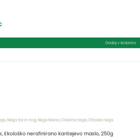
€
Dodaj v košarico
ega
,
Nega rok in nog
,
Nega telesa
,
Osebna nega
,
Otroška nega
k, Ekološko nerafinirano karitejevo maslo, 250g