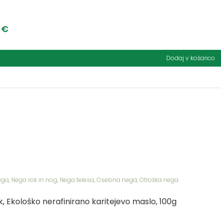
5
€
Dodaj v košarico
ega
,
Nega rok in nog
,
Nega telesa
,
Osebna nega
,
Otroška nega
k, Ekološko nerafinirano karitejevo maslo, 100g