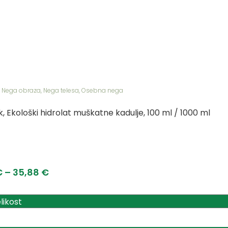
,
Nega obraza
,
Nega telesa
,
Osebna nega
, Ekološki hidrolat muškatne kadulje, 100 ml / 1000 ml
€
–
35,88
€