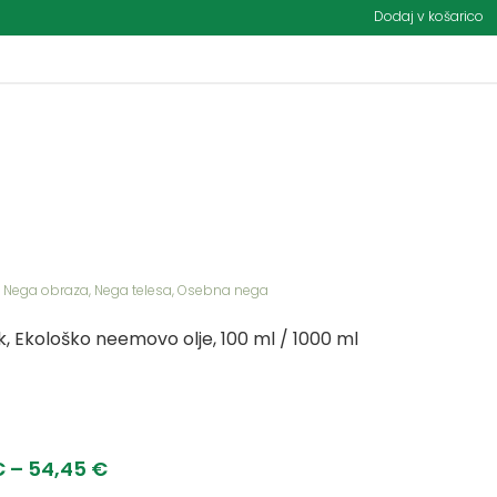
Dodaj v košarico
,
Nega obraza
,
Nega telesa
,
Osebna nega
k, Ekološko neemovo olje, 100 ml / 1000 ml
€
–
54,45
€