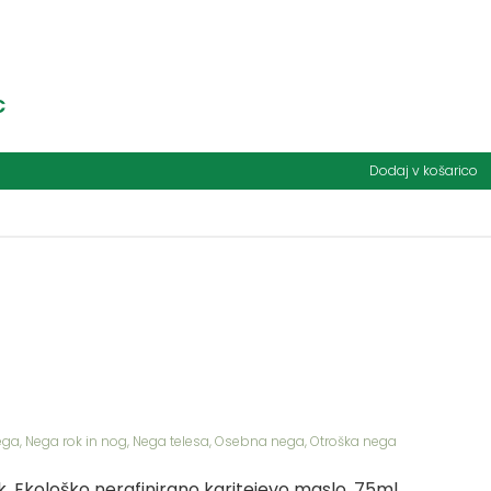
€
Dodaj v košarico
ega
,
Nega rok in nog
,
Nega telesa
,
Osebna nega
,
Otroška nega
k, Ekološko nerafinirano karitejevo maslo, 75ml