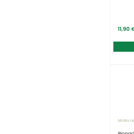
11,90
Moška n
Biopar