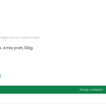
,
Nega obraza
,
Osebna nega
k, Amla prah, 100g
€
Dodaj v košarico