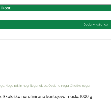
Dodaj v košarico
ega
,
Nega rok in nog
,
Nega telesa
,
Osebna nega
,
Otroška nega
k, Ekološko nerafinirano karitejevo maslo, 1000 g