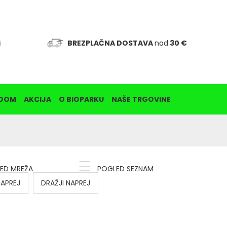
BREZPLAČNA DOSTAVA
nad
30 €
i
DOM
AKCIJA
O BIOPARKU
NAŠE TRGOVINE
ED MREŽA
POGLED SEZNAM
NAPREJ
DRAŽJI NAPREJ