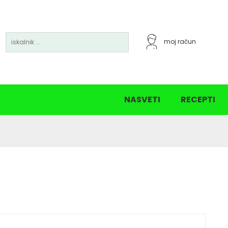
moj račun
5% popust nad 30€
15% popust nad 60 €
NASVETI
RECEPTI