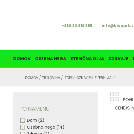
+386 30 919 555
info@biopark.s
DOMOV
OSEBNA NEGA
ETERIČNA OLJA
ZDRAVJE
DOMOV
/
TRGOVINA
/ IZDELKI OZNAČENI Z “PRHLJAJ”
POGL
PO NAMENU
CENEJŠI 
Dom
(2)
Osebna nega
(14)