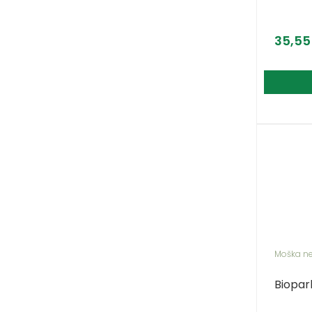
35,5
Moška n
Biopar